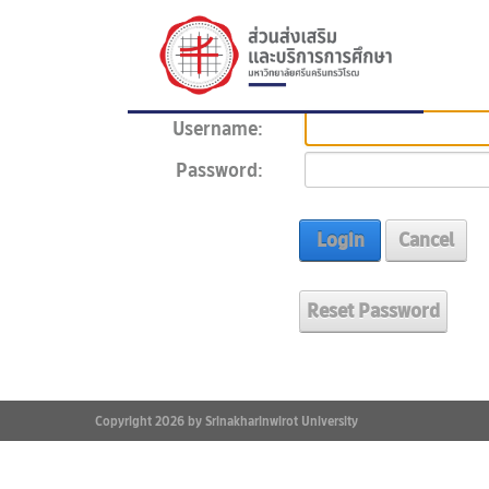
Username:
Password:
Login
Cancel
Reset Password
Copyright 2026 by Srinakharinwirot University